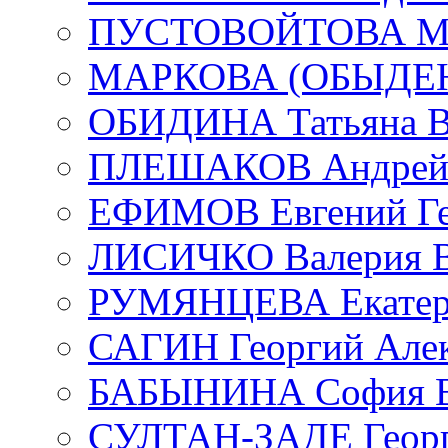
ПУСТОВОЙТОВА Мар
МАРКОВА (ОБЫДЕНК
ОБИДИНА Татьяна В
ПЛЕШАКОВ Андрей 
ЕФИМОВ Евгений Ге
ЛИСИЧКО Валерия В
РУМЯНЦЕВА Екатери
САГИН Георгий Алек
БАБЫНИНА София В
СУЛТАН-ЗАДЕ Георг