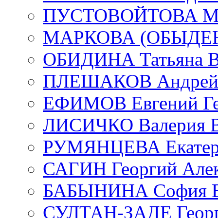
ПУСТОВОЙТОВА Мар
МАРКОВА (ОБЫДЕНК
ОБИДИНА Татьяна В
ПЛЕШАКОВ Андрей 
ЕФИМОВ Евгений Ге
ЛИСИЧКО Валерия В
РУМЯНЦЕВА Екатери
САГИН Георгий Алек
БАБЫНИНА София В
СУЛТАН-ЗАДЕ Георг