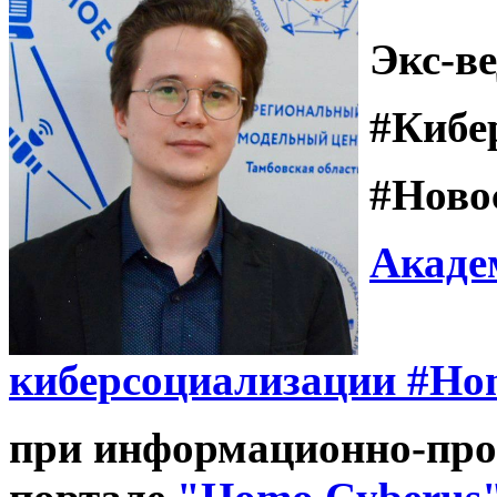
Экс-в
#Кибе
#Ново
Акаде
киберсоциализации
#Ho
при информационно-про