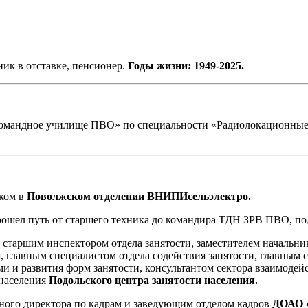
ик в отставке, пенсионер.
Годы жизни: 1949-2025.
 командное училище ПВО» по специальности «Радиолокационные
иком в
Поволжском отделении ВНИПИсельэлектро.
рошел путь от старшего техника до командира ТДН ЗРВ ПВО, по
, старшим инспектором отдела занятости, заместителем начальник
я, главным специалистом отдела содействия занятости, главным 
и и развития форм занятости, консультантом сектора взаимодейс
 населения
Подольского центра занятости населения.
льного директора по кадрам и заведующим отделом кадров
ДОАО «