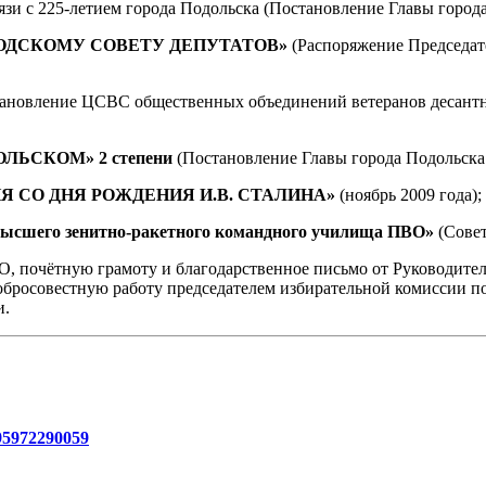
вязи с 225-летием города Подольска (Постановление Главы города
РОДСКОМУ СОВЕТУ ДЕПУТАТОВ»
(Распоряжение Председате
ановление ЦСВС общественных объединений ветеранов десантных
ЛЬСКОМ» 2 степени
(Постановление Главы города Подольска о
Я СО ДНЯ РОЖДЕНИЯ И.В. СТАЛИНА»
(ноябрь 2009 года);
шего зенитно-ракетного командного училища ПВО»
(Сове
О, почётную грамоту и благодарственное письмо от Руководите
обросовестную работу председателем избирательной комиссии п
и.
e/95972290059