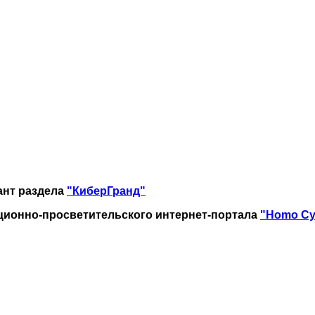
ант раздела
"КиберГранд"
ионно-просветительского интернет-портала
"Homo Cy