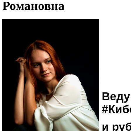
Романовна
Веду
#Киб
и ру