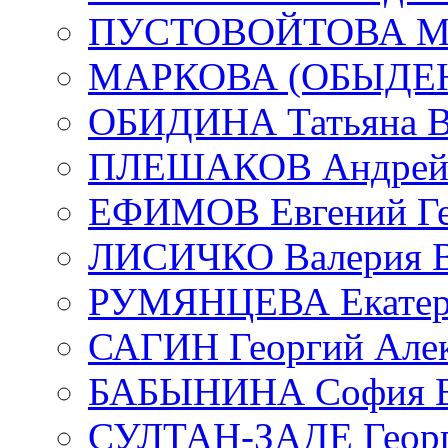
ПУСТОВОЙТОВА Мар
МАРКОВА (ОБЫДЕНК
ОБИДИНА Татьяна В
ПЛЕШАКОВ Андрей 
ЕФИМОВ Евгений Ге
ЛИСИЧКО Валерия В
РУМЯНЦЕВА Екатери
САГИН Георгий Алек
БАБЫНИНА София В
СУЛТАН-ЗАДЕ Георг