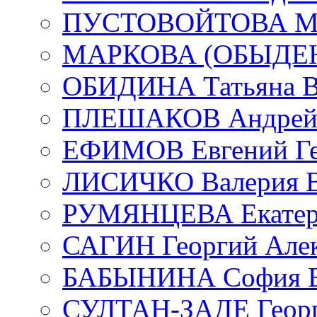
ПУСТОВОЙТОВА Мар
МАРКОВА (ОБЫДЕНК
ОБИДИНА Татьяна В
ПЛЕШАКОВ Андрей 
ЕФИМОВ Евгений Ге
ЛИСИЧКО Валерия В
РУМЯНЦЕВА Екатери
САГИН Георгий Алек
БАБЫНИНА София В
СУЛТАН-ЗАДЕ Георг