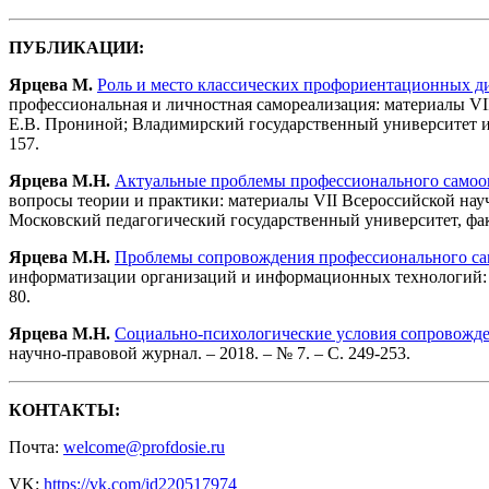
ПУБЛИКАЦИИ:
Ярцева М.
Роль и место классических профориентационных ди
профессиональная и личностная самореализация: материалы VI
Е.В. Прониной; Владимирский государственный университет им
157.
Ярцева М.Н.
Актуальные проблемы профессионального самооп
вопросы теории и практики: материалы VII Всероссийской науч
Московский педагогический государственный университет, факул
Ярцева М.Н.
Проблемы сопровождения профессионального са
информатизации организаций и информационных технологий: мат
80.
Ярцева М.Н.
Социально-психологические условия сопровожде
научно-правовой журнал. – 2018. – № 7. – С. 249-253.
КОНТАКТЫ:
Почта:
welcome@profdosie.ru
VK:
https://vk.com/id220517974