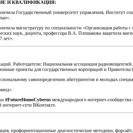
ИЕ И КВАЛИФИКАЦИЯ:
кончила Государственный университет управления, Институт соц
тью».
кончила магистратуру по специальности «Организация работы с
еских наук, доцента, профессора В.А. Плешакова защитила маг
7 лет».
каций. Работодатели: Национальная ассоциация радиовещателей,
онные проекты для государственных корпораций и Правительс
ссиональному самоопределению абитуриентов и молодых специа
манд».
ики
#FutureHomoCyberus
международного интернет-сообщества 
 интернет-сети ВКонтакте.
ция, профориентационные диагностические методики, форсайт, 