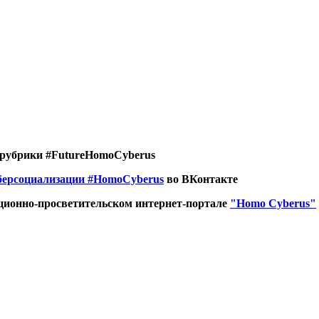
 рубрики #FutureHomoCyberus
берсоциализации
#HomoCyberus
во ВКонтакте
ионно-просветительском интернет-портале
"Homo Cyberus"