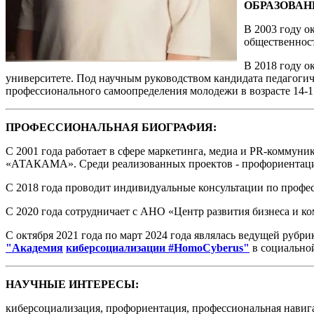
ОБРАЗОВАН
В 2003 году о
общественнос
В 2018 году о
университете. Под научным руководством кандидата педагогич
профессионального самоопределения молодежи в возрасте 14-1
ПРОФЕССИОНАЛЬНАЯ БИОГРАФИЯ:
С 2001 года работает в сфере маркетинга, медиа и PR-коммуни
«АТАКАМА». Среди реализованных проектов - профориентаци
С 2018 года проводит индивидуальные консультации по профе
С 2020 года сотрудничает с АНО «Центр развития бизнеса и ко
С октября 2021 года по март 2024 года являлась ведущей рубр
"Академия
киберсоциализации #HomoCyberus"
в социальной
НАУЧНЫЕ ИНТЕРЕСЫ:
киберсоциализация, профориентация, профессиональная навига