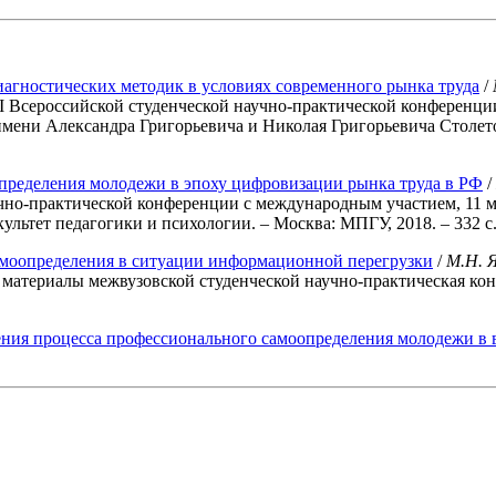
агностических методик в условиях современного рынка труда
/
I Всероссийской студенческой научно-практической конференци
ени Александра Григорьевича и Николая Григорьевича Столетовы
ределения молодежи в эпоху цифровизации рынка труда в РФ
/
но-практической конференции с международным участием, 11 мая 
ьтет педагогики и психологии. – Москва: МПГУ, 2018. – 332 с. 
моопределения в ситуации информационной перегрузки
/
М.Н. 
ериалы межвузовской студенческой научно-практическая конферен
ния процесса профессионального самоопределения молодежи в в