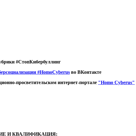
убрики #СтопКибербуллинг
берсоциализации
#HomoCyberus
во ВКонтакте
ионно-просветительском интернет-портале
"Homo Cyberus"
ИЕ И КВАЛИФИКАЦИЯ: