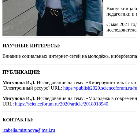
Выпускница б
педагогики и 
С мая 2021 го
исследовател
НАУЧНЫЕ ИНТЕРЕСЫ:
Влияние социальных интернет-сетей на молодёжь, кибербезопа
ПУБЛИКАЦИИ:
Мисунова И.Д.
Исследование на тему: «Кибербулинг как факто
[Электронный ресурс] URL:
https://publish2020.scienceforum.ru/r
Мисунова И.Д.
Исследование на тему: «Молодёжь в современн
URL:
https://scienceforum.ru/2020/article/2018018940
КОНТАКТЫ:
izabella.misunova@mail.ru