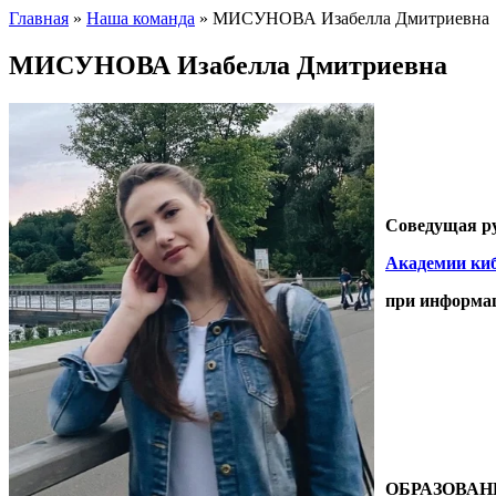
Главная
»
Наша команда
»
МИСУНОВА Изабелла Дмитриевна
МИСУНОВА Изабелла Дмитриевна
Соведущая р
Академии ки
при информац
ОБРАЗОВАН