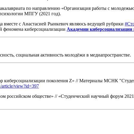
акалавриата по направлению «Организация работы с молодежью
психологии МПГУ (2021 год).
да вместе с Анастасией Рынкевич являюсь ведущей рубрики
#Ст
ей феномена киберсоциализации
Академии киберсоциализации
сность, социальная активность молодёжи в медиапространстве.
р киберсоциализации поколения Z» // Материалы МСНК "Студенч
u/article/view?id=397
ом российском обществе» // «Студенческий научный форум 2021