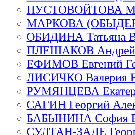
ПУСТОВОЙТОВА Мар
МАРКОВА (ОБЫДЕНК
ОБИДИНА Татьяна В
ПЛЕШАКОВ Андрей 
ЕФИМОВ Евгений Ге
ЛИСИЧКО Валерия В
РУМЯНЦЕВА Екатери
САГИН Георгий Алек
БАБЫНИНА София В
СУЛТАН-ЗАДЕ Георг