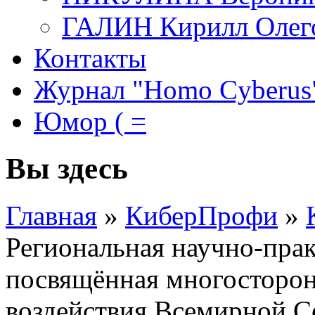
ГАЛИН Кирилл Олег
Контакты
Журнал "Homo Cyberus
Юмор ( =
Вы здесь
Главная
»
КиберПрофи
»
Региональная научно-пра
посвящённая многосторо
воздействия Всемирной С