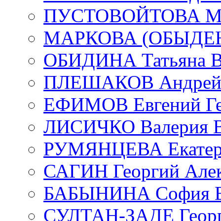
ПУСТОВОЙТОВА Мар
МАРКОВА (ОБЫДЕНК
ОБИДИНА Татьяна В
ПЛЕШАКОВ Андрей 
ЕФИМОВ Евгений Ге
ЛИСИЧКО Валерия В
РУМЯНЦЕВА Екатери
САГИН Георгий Алек
БАБЫНИНА София В
СУЛТАН-ЗАДЕ Георг