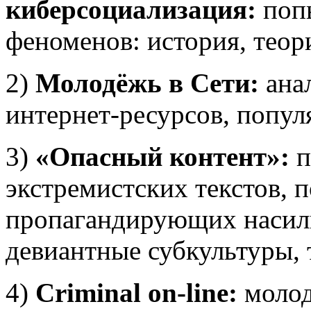
киберсоциализация:
попы
феноменов: история, теори
2)
Молодёжь в Сети:
анал
интернет-ресурсов, попу
3)
«Опасный контент»:
п
экстремистских текстов, 
пропагандирующих насили
девиантные субкультуры, т
4)
Criminal on-line:
молод