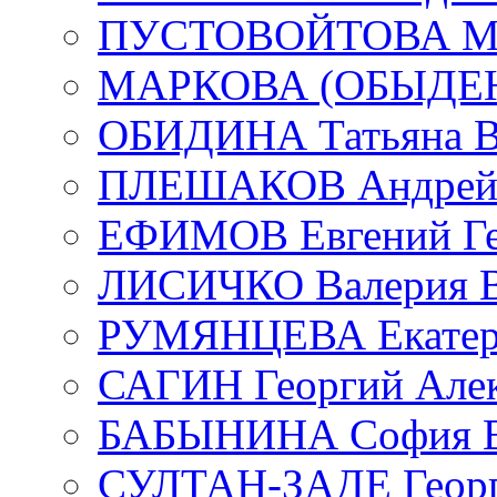
ПУСТОВОЙТОВА Мар
МАРКОВА (ОБЫДЕНК
ОБИДИНА Татьяна В
ПЛЕШАКОВ Андрей 
ЕФИМОВ Евгений Ге
ЛИСИЧКО Валерия В
РУМЯНЦЕВА Екатери
САГИН Георгий Алек
БАБЫНИНА София В
СУЛТАН-ЗАДЕ Георг