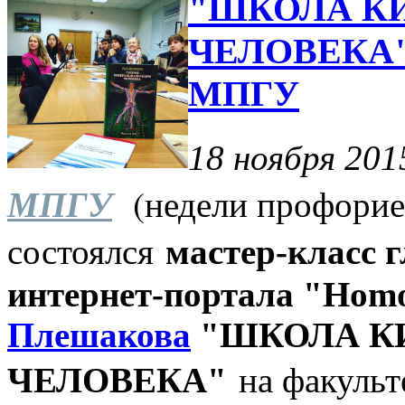
"ШКОЛА К
ЧЕЛОВЕКА"
МПГУ
18 ноября 201
МПГУ
(недели профориент
состоялся
мастер-класс 
интернет-портала "Hom
Плешакова
"ШКОЛА К
на факульт
ЧЕЛОВЕКА"