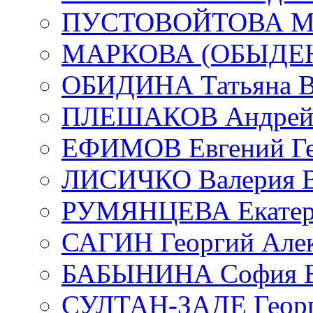
ПУСТОВОЙТОВА Мар
МАРКОВА (ОБЫДЕНК
ОБИДИНА Татьяна В
ПЛЕШАКОВ Андрей 
ЕФИМОВ Евгений Ге
ЛИСИЧКО Валерия В
РУМЯНЦЕВА Екатери
САГИН Георгий Алек
БАБЫНИНА София В
СУЛТАН-ЗАДЕ Георг