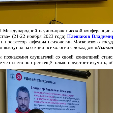
I Международной научно-практической конференции 
ства» (21-22 ноября 2023 года)
Плешаков Владимир
 и профессор кафедры психологии Московского госуд
» выступил на секции психологии с докладом
«Психол
 познакомил слушателей со своей концепцией станов
 черты его портрета ещё только предстоит изучить, об