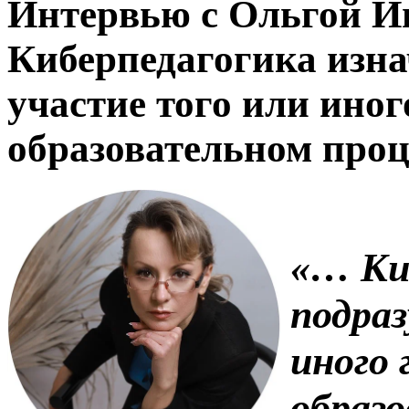
Интервью с Ольгой И
Киберпедагогика изна
участие того или иног
образовательном проц
«… Ки
подра
иного
образо