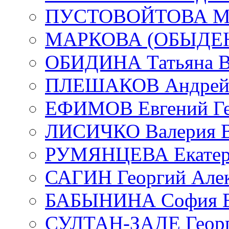
ПУСТОВОЙТОВА Мар
МАРКОВА (ОБЫДЕНК
ОБИДИНА Татьяна В
ПЛЕШАКОВ Андрей 
ЕФИМОВ Евгений Ге
ЛИСИЧКО Валерия В
РУМЯНЦЕВА Екатери
САГИН Георгий Алек
БАБЫНИНА София В
СУЛТАН-ЗАДЕ Георг