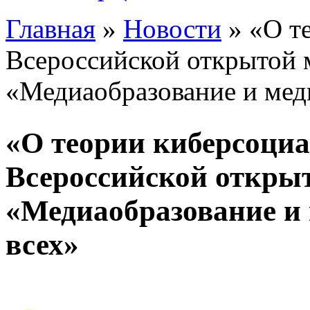
Главная
»
Новости
»
«О т
Вы здесь
Всероссийской открытой 
«Медиаобразование и мед
«О теории киберсоци
Всероссийской откры
«Медиаобразование и 
всех»