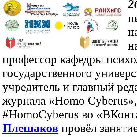
2
п
н
н
профессор кафедры психо
государственного универс
учредитель и главный ред
журнала «Homo Cyberus»,
#HomoCyberus во «ВКонт
Плешаков
провёл занятие