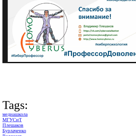
Tags:
медиашкола
МГУСиТ
Плешаков
Бурлаченко