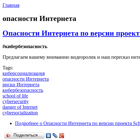
Главная
опасности Интернета
Опасности Интернета по версии проекта 
#кибербезопасность
Предлагаем вашему вниманию видеоролик и наш пересказ инте
Tags:
киберсоциализация
опасности Интернета
риски Интернета
кибербезопасность
school of life
cybersecurity
danger of Internet
cybersocialization
Подробнее
о Опасности Интернета по версии проекта Scho
Поделиться…