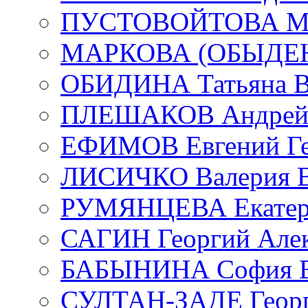
ПУСТОВОЙТОВА Мар
МАРКОВА (ОБЫДЕНК
ОБИДИНА Татьяна В
ПЛЕШАКОВ Андрей 
ЕФИМОВ Евгений Ге
ЛИСИЧКО Валерия В
РУМЯНЦЕВА Екатери
САГИН Георгий Алек
БАБЫНИНА София В
СУЛТАН-ЗАДЕ Георг