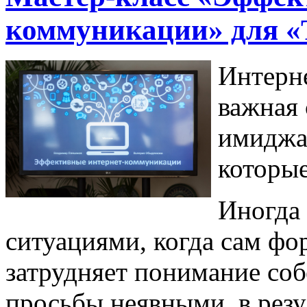
коммуникации» для «
Интерн
важная
имиджа
которые
Иногда 
ситуациями, когда сам ф
затрудняет понимание соб
просьбы неявными, в резу