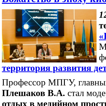
1
т
«
М
ф
территория развития де
Профессор МПГУ, главный
Плешаков
В.А.
стал мод
отдых в медийном прост