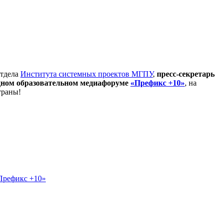
отдела
Института системных проектов МГПУ
,
пресс-секретарь
ном образовательном медиафоруме
«Префикс +10»
, на
траны!
Префикс +10»