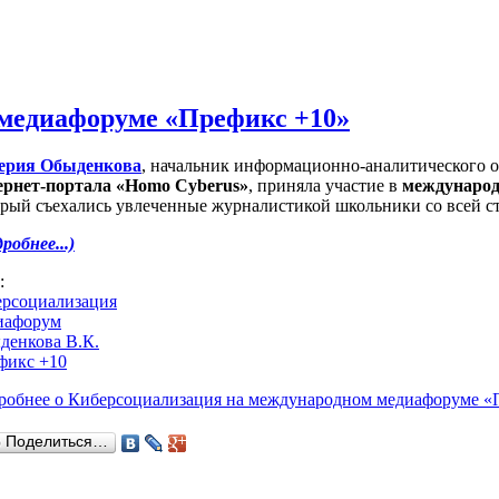
медиафоруме «Префикс +10»
ерия Обыденкова
, начальник информационно-аналитического 
ернет-портала «Homo Cyberus»
, приняла участие в
международ
орый съехались увлеченные журналистикой школьники со всей с
робнее...)
s:
ерсоциализация
иафорум
денкова В.К.
фикс +10
робнее
о Киберсоциализация на международном медиафоруме «
Поделиться…