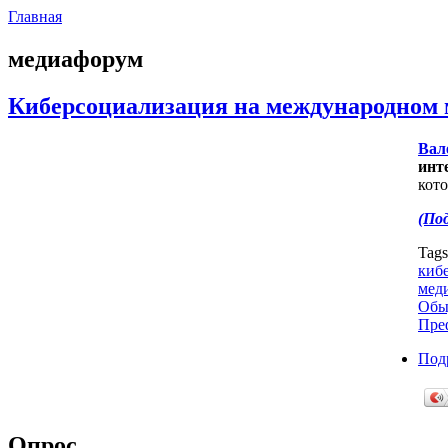
Главная
медиафорум
Киберсоциализация на международном 
Вал
инт
кот
(Под
Tag
киб
мед
Обы
Пре
Под
Опрос