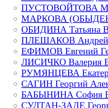
ПУСТОВОЙТОВА Мар
МАРКОВА (ОБЫДЕНК
ОБИДИНА Татьяна В
ПЛЕШАКОВ Андрей 
ЕФИМОВ Евгений Ге
ЛИСИЧКО Валерия В
РУМЯНЦЕВА Екатери
САГИН Георгий Алек
БАБЫНИНА София В
СУЛТАН-ЗАДЕ Георг