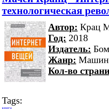
технологическая рев
Автор:
Крац М
Год:
2018
Издатель:
Бом
Жанр:
Машинн
Кол-во страни
Tags:
книга