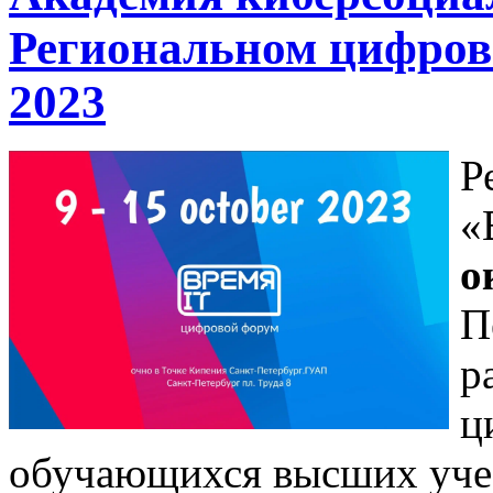
Региональном цифров
2023
Р
«
о
П
р
ц
обучающихся высших уче