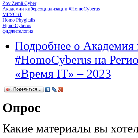
Zov Zemli Cyber
Академии киберсоциализации #HomoCyberus
МГУСиТ
Homo Phygitalis
Hjmo Cyberus
фиджиталогия
Подробнее
о Академия 
#HomoCyberus на Реги
«Время IT» – 2023
Поделиться…
Опрос
Какие материалы вы хотел