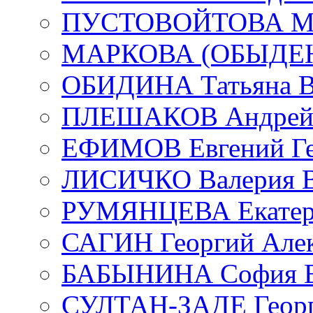
ПУСТОВОЙТОВА Мар
МАРКОВА (ОБЫДЕНК
ОБИДИНА Татьяна В
ПЛЕШАКОВ Андрей 
ЕФИМОВ Евгений Ге
ЛИСИЧКО Валерия В
РУМЯНЦЕВА Екатери
САГИН Георгий Алек
БАБЫНИНА София В
СУЛТАН-ЗАДЕ Георг