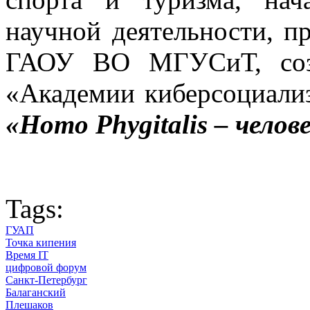
научной деятельности, п
ГАОУ ВО МГУСиТ, созд
«Академии киберсоциали
«
Homo
Phygitalis
– челов
Tags:
ГУАП
Точка кипения
Время IT
цифровой форум
Санкт-Петербург
Балаганский
Плешаков