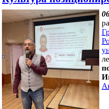
0
Г
Р
у
п
И
А