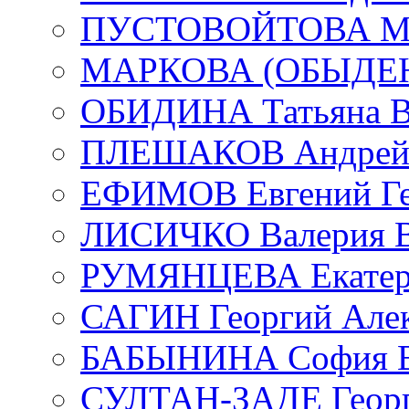
ПУСТОВОЙТОВА Мар
МАРКОВА (ОБЫДЕНК
ОБИДИНА Татьяна В
ПЛЕШАКОВ Андрей 
ЕФИМОВ Евгений Ге
ЛИСИЧКО Валерия В
РУМЯНЦЕВА Екатери
САГИН Георгий Алек
БАБЫНИНА София В
СУЛТАН-ЗАДЕ Георг