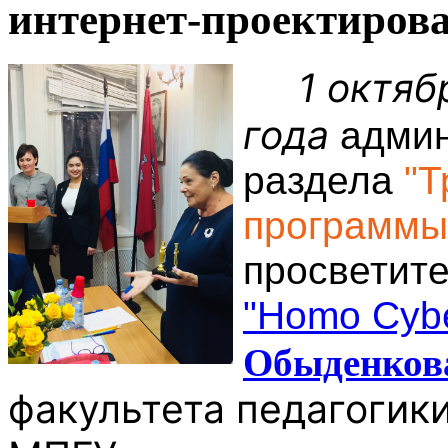
интернет-проектиров
1 октябр
года
адми
раздела
"Т
программы
просветите
"Homo Cyb
Обыденков
факультета педагогики