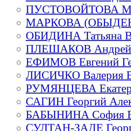
ПУСТОВОЙТОВА Мар
МАРКОВА (ОБЫДЕНК
ОБИДИНА Татьяна В
ПЛЕШАКОВ Андрей 
ЕФИМОВ Евгений Ге
ЛИСИЧКО Валерия В
РУМЯНЦЕВА Екатери
САГИН Георгий Алек
БАБЫНИНА София В
СУЛТАН-ЗАДЕ Георг