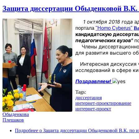
Защита диссертации Обыденковой В.К.
1 октября 2018 года
а
портала
"Homo Cyberus"
В
кандидатскую диссерта
педагогических вузов"
по
Члены диссертационного
для развития высшего об
Интересная дискуссия ч
исследований в сфере ки
Поздравляем!
Tags:
диссертация
интернет-проектирование
интернет-проект
Обыденкова
Плешаков
Подробнее
о Защита диссертации Обыденковой В.К. по 