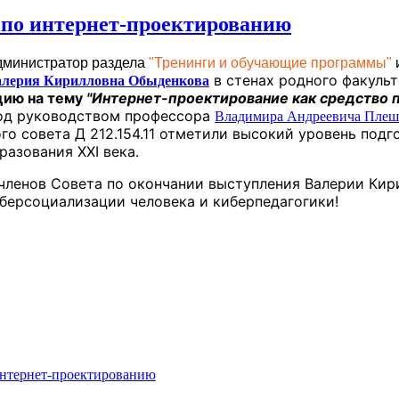
 по интернет-проектированию
дминистратор раздела
"Тренинги и обучающие программы"
в стенах родного факуль
алерия Кирилловна Обыденкова
цию на тему
"Интернет-проектирование как средство 
д руководством профессора
Владимира Андреевича Плеш
 совета Д 212.154.11 отметили высокий уровень подг
разования XXI века.
ленов Совета по окончании выступления Валерии Кир
берсоциализации человека и киберпедагогики!
интернет-проектированию