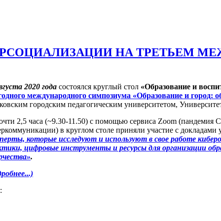
ЕРСОЦИАЛИЗАЦИИ НА ТРЕТЬЕМ М
вгуста 2020 года
состоялся круглый стол
«Образование и воспи
годного международного симпозиума «Образование и город: об
ковским городским педагогическим университетом, Университе
очти 2,5 часа (~9.30-11.50) с помощью сервиса Zoom (пандемия
еркоммуникации) в круглом столе приняли участие с докладами 
сперты, которые исследуют и используют в свое работе кибер
ктики, цифровые инструменты и ресурсы для организации образ
рчества»
.
робнее...)
s: