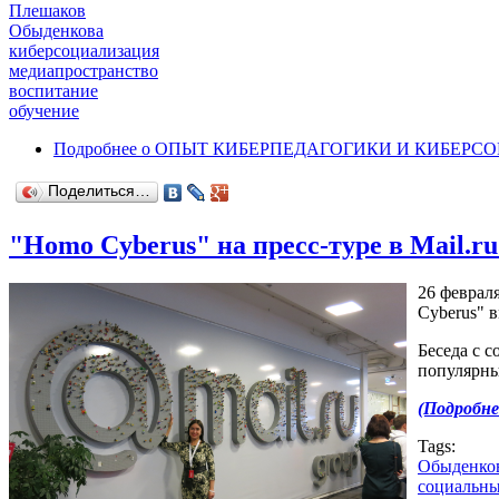
Плешаков
Обыденкова
киберсоциализация
медиапространство
воспитание
обучение
Подробнее
о ОПЫТ КИБЕРПЕДАГОГИКИ И КИБЕРС
Поделиться…
"Homo Cyberus" на пресс-туре в Mail.r
26 феврал
Cyberus" в
Беседа с 
популярны
(Подробнее
Tags:
Обыденко
социальны