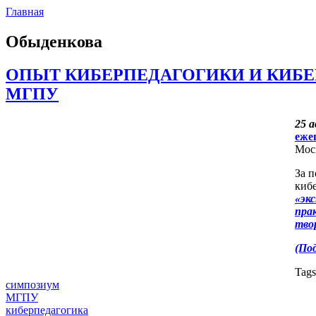
Главная
Обыденкова
ОПЫТ КИБЕРПЕДАГОГИКИ И КИБ
МГПУ
25 а
еже
Мос
За п
киб
«эк
пра
тво
(Под
Tag
симпозиум
МГПУ
киберпедагогика