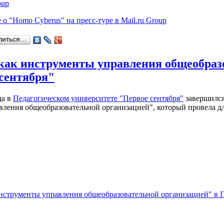
oup
е
о "Homo Cyberus" на пресс-туре в Mail.ru Group
литься…
ак инструменты управления общеобразо
сентября"
да в
Педагогическом университете "Первое сентября"
завершился
ления общеобразовательной организацией", который провела дл
трументы управления общеобразовательной организацией" в П