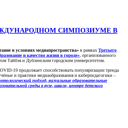
ЕЖДУНАРОДНОМ СИМПОЗИУМЕ В
тание в условиях медиапространства»
в рамках
Третьего
разование и качество жизни в городе»
, организованного
том Тайбэя и Дублинским городским университетом.
 COVID-19 продолжает способствовать популяризации тренда
учёные и практики медиаобразования и киберпедагогики –
онтологический подход, визуальные образовательные
овательной среды в вузе, школе, центре детского