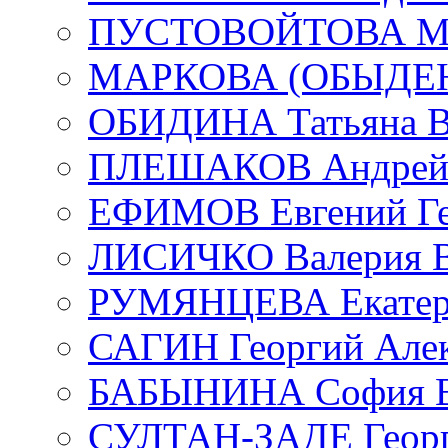
ПУСТОВОЙТОВА Мар
МАРКОВА (ОБЫДЕНК
ОБИДИНА Татьяна В
ПЛЕШАКОВ Андрей 
ЕФИМОВ Евгений Ге
ЛИСИЧКО Валерия В
РУМЯНЦЕВА Екатери
САГИН Георгий Алек
БАБЫНИНА София В
СУЛТАН-ЗАДЕ Георг