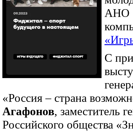
АНО «
компь
«Игр
С при
высту
генер
«Россия – страна возмож
Агафонов
, заместитель г
Российского общества «З