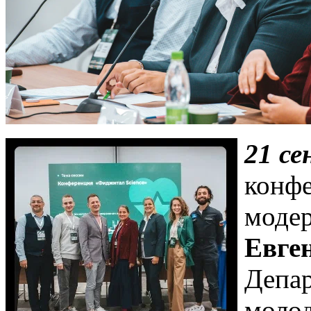
21 се
конфе
моде
Евге
Депар
молод