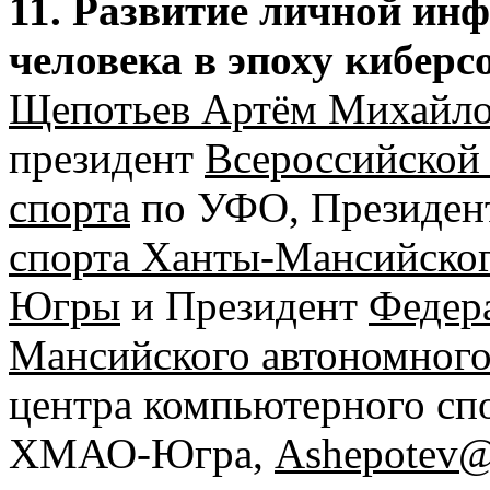
11. Развитие личной ин
человека в эпоху кибер
Щепотьев Артём Михайл
президент
Всероссийской
спорта
по УФО, Президе
спорта Ханты-Мансийског
Югры
и Президент
Федер
Мансийского автономного
центра компьютерного спо
ХМАО-Югра,
Ashepotev@