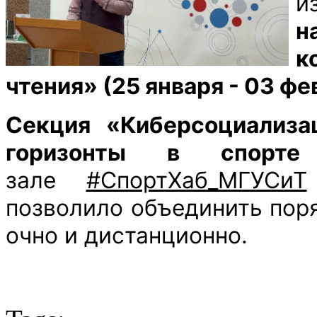
и
н
к
чтения» (25 января - 03 фе
Секция «Киберсоциализа
горизонты в спорте
зале
#СпортХаб_МГУСиТ
позволило объединить поря
очно и дистанционно.