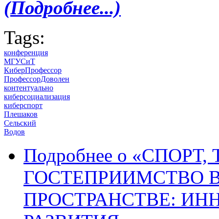
(Подробнее...)
Tags:
конференция
МГУСиТ
КиберПрофессор
ПрофессорДоволен
контентуально
киберсоциализация
киберспорт
Плешаков
Сельский
Водов
Подробнее
о «СПОРТ,
ГОСТЕПРИИМСТВО В
ПРОСТРАНСТВЕ: ИН