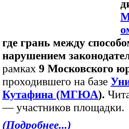
д
М
о
где грань между способ
нарушением законодате
рамках
9 Московского ю
проходившего на базе
Уни
Кутафина (МГЮА
).
Чита
— участников площадки.
(Подробнее...)