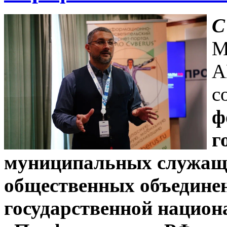
С
М
A
с
ф
г
муниципальных служащи
общественных объединен
государственной национ