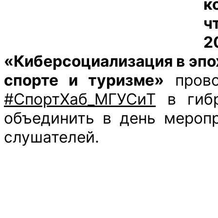
к
ч
«Киберсоциализация в эпо
спорте и туризме»
прово
#СпортХаб_МГУСиТ
в гибр
объединить в день меропр
слушателей.