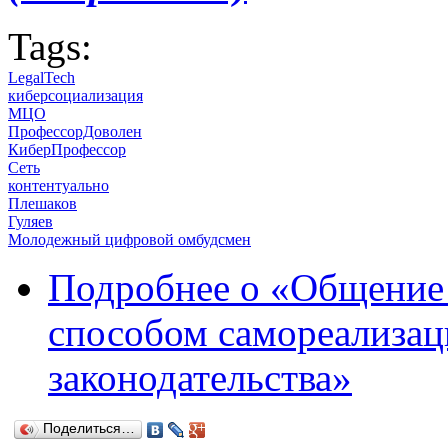
Tags:
LegalTech
киберсоциализация
МЦО
ПрофессорДоволен
КиберПрофессор
Сеть
контентуально
Плешаков
Гуляев
Молодежный цифровой омбудсмен
Подробнее
о «Общение 
способом самореализа
законодательства»
Поделиться…