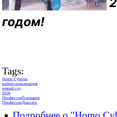
годом!
Tags:
Homo Cyberus
киберсоциализация
новый год
2026
ПрофессорПлешаков
ПрофессорДоволен
Подробнее
о "Homo Cyb