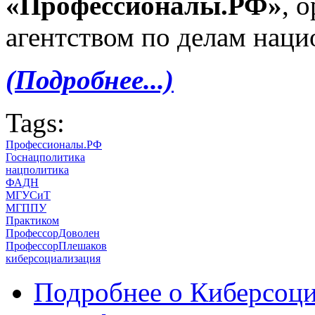
«Профессионалы.РФ»
, 
агентством по делам нац
(Подробнее...)
Tags:
Профессионалы.РФ
Госнацполитика
нацполитика
ФАДН
МГУСиТ
МГППУ
Практиком
ПрофессорДоволен
ПрофессорПлешаков
киберсоциализация
Подробнее
о Киберсоци