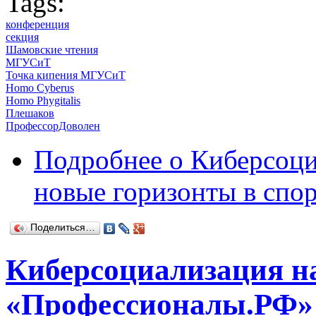
Tags:
конференция
секция
Шамовские чтения
МГУСиТ
Точка кипения МГУСиТ
Homo Cyberus
Homo Phygitalis
Плешаков
ПрофессорДоволен
Подробнее
о Киберсоци
новые горизонты в спор
Поделиться…
Киберсоциализация н
«Профессионалы.РФ» 