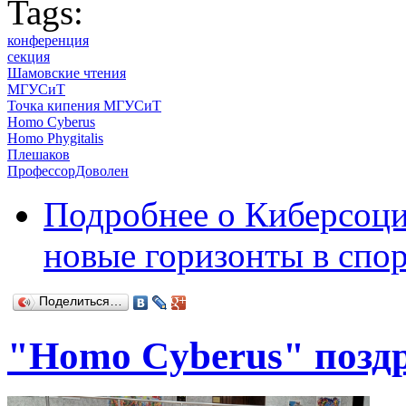
Tags:
конференция
секция
Шамовские чтения
МГУСиТ
Точка кипения МГУСиТ
Homo Cyberus
Homo Phygitalis
Плешаков
ПрофессорДоволен
Подробнее
о Киберсоци
новые горизонты в спор
Поделиться…
"Homo Cyberus" поздр