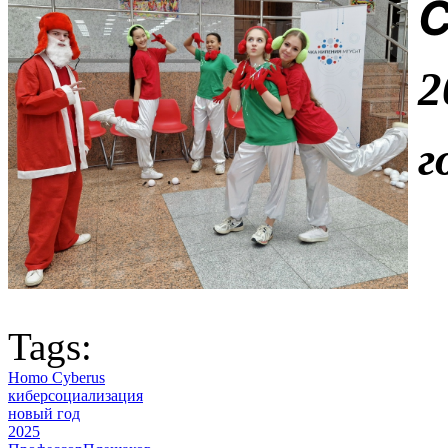
С
2
г
Tags:
Homo Cyberus
киберсоциализация
новый год
2025