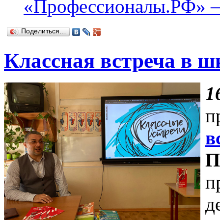
«Профессионалы.РФ» –
Поделиться…
Классная встреча в 
1
п
в
П
п
д