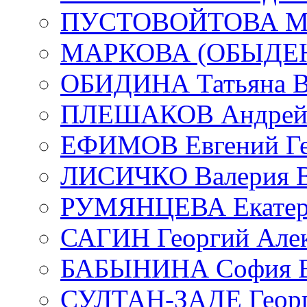
ПУСТОВОЙТОВА Мар
МАРКОВА (ОБЫДЕНК
ОБИДИНА Татьяна В
ПЛЕШАКОВ Андрей 
ЕФИМОВ Евгений Ге
ЛИСИЧКО Валерия В
РУМЯНЦЕВА Екатери
САГИН Георгий Алек
БАБЫНИНА София В
СУЛТАН-ЗАДЕ Георг