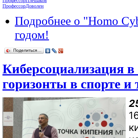
ПрофессорПлешаков
ПрофессорДоволен
Подробнее
о "Homo Cyb
годом!
Поделиться…
Киберсоциализация в
горизонты в спорте и 
2
1
к