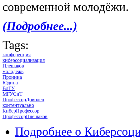
современной молодёжи.
(Подробнее...)
Tags:
конференция
киберсоциализация
Плешаков
молодежь
Пронина
Юдина
ВлГУ
МГУСиТ
ПрофессорДоволен
контентуально
КиберПрофессор
ПрофессорПлешаков
Подробнее
о Киберсоци