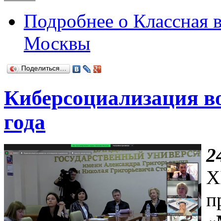
Подробнее
о Классная 
Москвы
Поделиться…
Киберсоциализация во
года
2
X
п