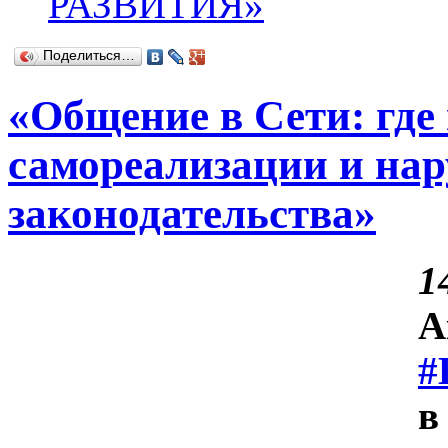
РАЗВИТИЯ»
Поделиться…
«Общение в Сети: где
самореализации и на
законодательства»
1
А
#
в