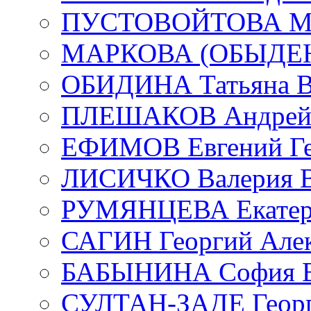
ПУСТОВОЙТОВА Мар
МАРКОВА (ОБЫДЕНК
ОБИДИНА Татьяна В
ПЛЕШАКОВ Андрей 
ЕФИМОВ Евгений Ге
ЛИСИЧКО Валерия В
РУМЯНЦЕВА Екатери
САГИН Георгий Алек
БАБЫНИНА София В
СУЛТАН-ЗАДЕ Георг