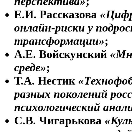
перспектива»
;
Е.И. Рассказова
«Цифр
онлайн-риски у подро
трансформации»
;
А.Е. Войскунский
«Мн
среде»
;
Т.А. Нестик
«Технофоб
разных поколений росс
психологический анал
С.В. Чигарькова
«Кул