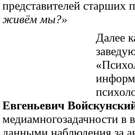
представителей старших 
живём мы?»
Далее к
заведу
«Психо
информ
психол
Евгеньевич Войскунски
медиамногозадачности в в
данными наблюдения за ав