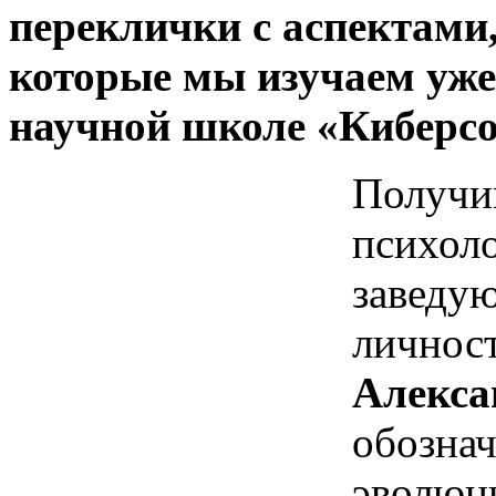
переклички с аспектами
которые мы изучаем уже
научной школе «Киберсо
Получив
психоло
заведу
личнос
Алекса
обознач
эволюц