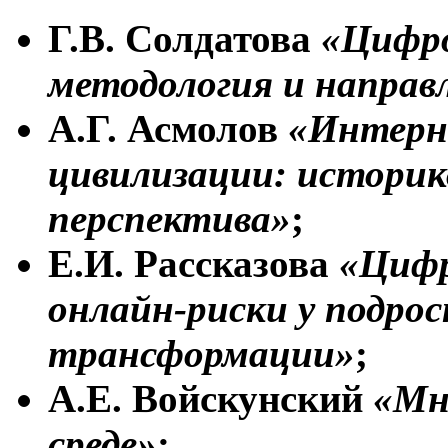
Г.В. Солдатова
«Цифро
методология и направ
А.Г. Асмолов
«Интерне
цивилизации: историк
перспектива»
;
Е.И. Рассказова
«Цифр
онлайн-риски у подро
трансформации»
;
А.Е. Войскунский
«Мн
среде»
;