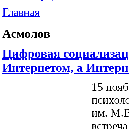
Главная
Вы здесь
Асмолов
Цифровая социализаци
Интернетом, а Интерн
15 нояб
психол
им. М.
встреча