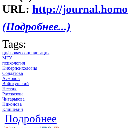
URL:
http://journal.homo
(Подробнее...)
Tags:
цифровая социализация
МГУ
психология
Киберпсихология
Солдатова
Асмолов
Войскунский
Нестик
Рассказова
Чигарькова
Никонова
Клишевич
о Цифровая социализация: не челов
Подробнее