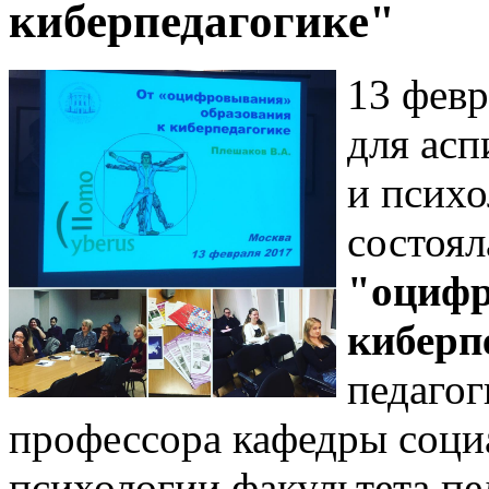
киберпедагогике"
13 февр
для асп
и псих
состоя
"оцифр
киберп
педагог
профессора кафедры соци
психологии факультета пе