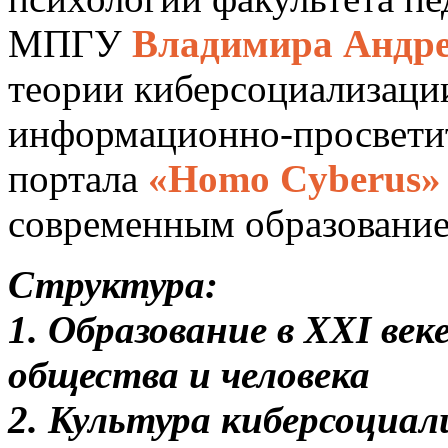
МПГУ
Владимира Андр
теории киберсоциализации
информационно-просветит
портала
«
Homo
Cyberus
»
современным образованием
Структура:
1. Образование в XXI век
общества и человека
2. Культура киберсоциал