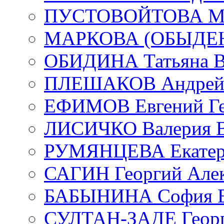
ПУСТОВОЙТОВА Мар
МАРКОВА (ОБЫДЕНК
ОБИДИНА Татьяна В
ПЛЕШАКОВ Андрей 
ЕФИМОВ Евгений Ге
ЛИСИЧКО Валерия В
РУМЯНЦЕВА Екатери
САГИН Георгий Алек
БАБЫНИНА София В
СУЛТАН-ЗАДЕ Георг