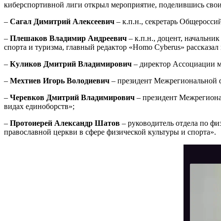
киберспортивной лиги открыл мероприятие, поделившись свои
–
Сагал Димитрий Алексеевич
– к.п.н., секретарь Общеросс
–
Плешаков Владимир Андреевич
– к.п.н., доцент,
начальник
спорта и туризма,
главный редактор «Homo Cyberus»
рассказал
–
Куликов Дмитрий Владимирович
– директор Ассоциации м
–
Мехтиев Игорь Володиевич
– президент Межрегиональной ф
–
Черевков Дмитрий Владимирович
– президент Межрегиона
видах единоборств»;
–
Протоиерей Александр Шатов
– руководитель отдела по фи
православной церкви в сфере физической культуры и спорта».