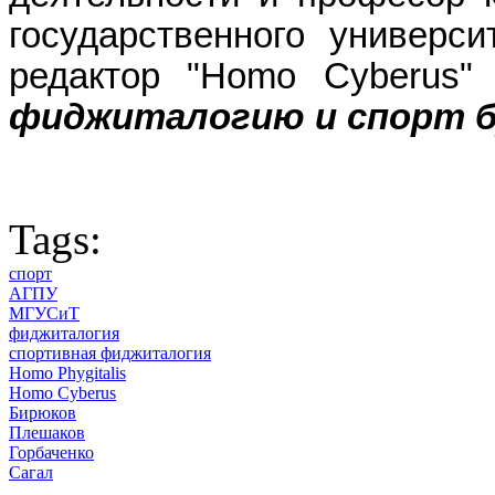
государственного универси
редактор "Homo Cyberus
фиджиталогию и спорт б
Tags:
спорт
АГПУ
МГУСиТ
фиджиталогия
спортивная фиджиталогия
Homo Phygitalis
Homo Cyberus
Бирюков
Плешаков
Горбаченко
Сагал