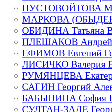
ПУСТОВОЙТОВА Мар
МАРКОВА (ОБЫДЕНК
ОБИДИНА Татьяна В
ПЛЕШАКОВ Андрей 
ЕФИМОВ Евгений Ге
ЛИСИЧКО Валерия В
РУМЯНЦЕВА Екатери
САГИН Георгий Алек
БАБЫНИНА София В
СУЛТАН-ЗАДЕ Георг