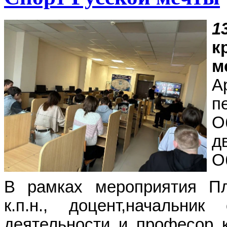
1
к
м
А
п
О
д
О
В рамках мероприятия П
к.п.н., доцент,начальни
деятельности и професор 