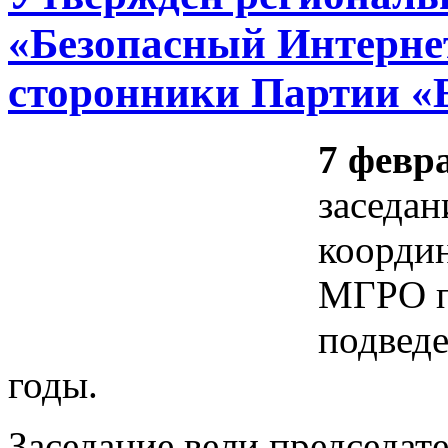
«Безопасный Интернет
сторонники Партии «
7 февр
заседан
коорди
МГРО п
подведе
годы.
Заседание вели председ