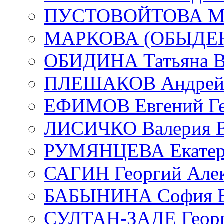
ПУСТОВОЙТОВА Мар
МАРКОВА (ОБЫДЕНК
ОБИДИНА Татьяна В
ПЛЕШАКОВ Андрей 
ЕФИМОВ Евгений Ге
ЛИСИЧКО Валерия В
РУМЯНЦЕВА Екатери
САГИН Георгий Алек
БАБЫНИНА София В
СУЛТАН-ЗАДЕ Георг