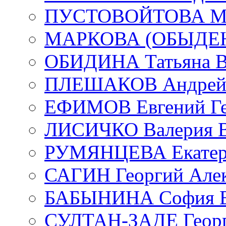
ПУСТОВОЙТОВА Мар
МАРКОВА (ОБЫДЕНК
ОБИДИНА Татьяна В
ПЛЕШАКОВ Андрей 
ЕФИМОВ Евгений Ге
ЛИСИЧКО Валерия В
РУМЯНЦЕВА Екатери
САГИН Георгий Алек
БАБЫНИНА София В
СУЛТАН-ЗАДЕ Георг