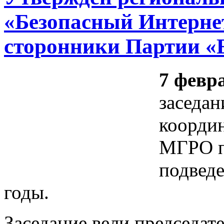
«Безопасный Интернет
сторонники Партии «
7 февр
заседан
коорди
МГРО п
подведе
годы.
Заседание вели председ