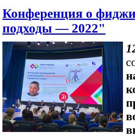
Конференция о фиджи
подходы — 2022"
1
с
н
к
п
в
в