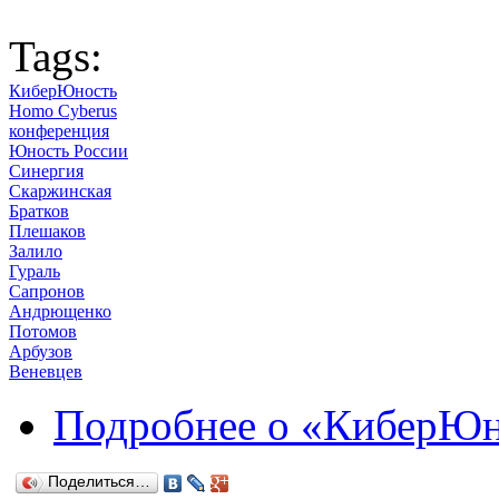
Tags:
КиберЮность
Homo Cyberus
конференция
Юность России
Синергия
Скаржинская
Братков
Плешаков
Залило
Гураль
Сапронов
Андрющенко
Потомов
Арбузов
Веневцев
Подробнее
о «КиберЮно
Поделиться…