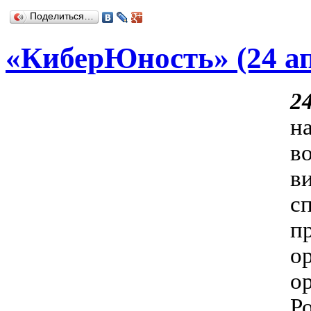
Поделиться…
«КиберЮность» (24 ап
2
н
в
в
п
о
о
Р