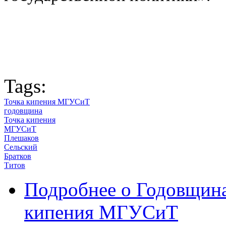
Tags:
Точка кипения МГУСиТ
годовщина
Точка кипения
МГУСиТ
Плешаков
Сельский
Братков
Титов
Подробнее
о Годовщина
кипения МГУСиТ