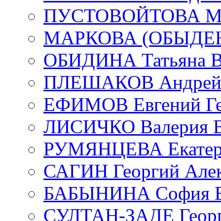
ПУСТОВОЙТОВА Мар
МАРКОВА (ОБЫДЕНК
ОБИДИНА Татьяна В
ПЛЕШАКОВ Андрей 
ЕФИМОВ Евгений Ге
ЛИСИЧКО Валерия В
РУМЯНЦЕВА Екатери
САГИН Георгий Алек
БАБЫНИНА София В
СУЛТАН-ЗАДЕ Георг