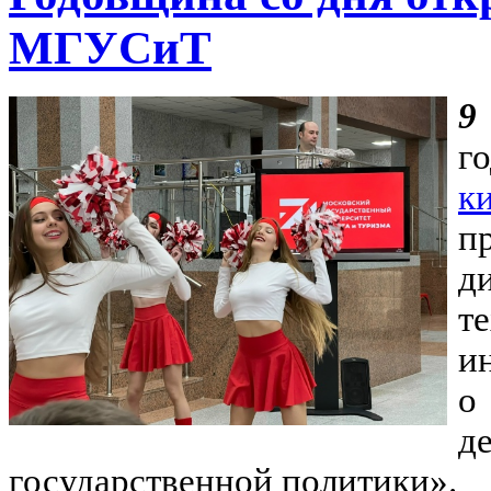
МГУСиТ
9
г
к
п
д
т
и
о
д
государственной политики».