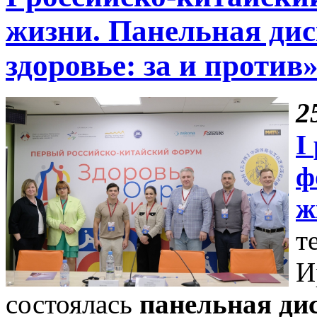
жизни. Панельная дис
здоровье: за и против
2
I
ф
ж
т
И
состоялась
панельная ди