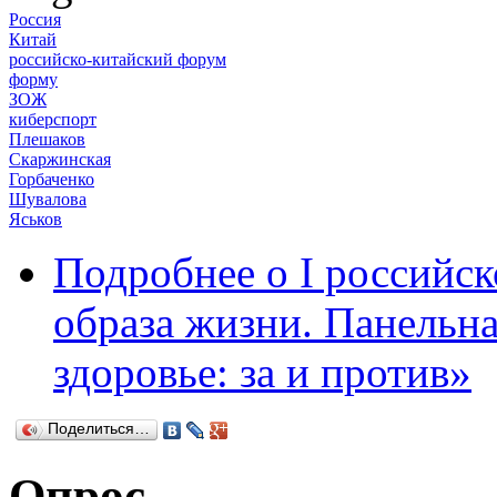
Россия
Китай
российско-китайский форум
форму
ЗОЖ
киберспорт
Плешаков
Скаржинская
Горбаченко
Шувалова
Яськов
Подробнее
о I российс
образа жизни. Панельн
здоровье: за и против»
Поделиться…
Опрос