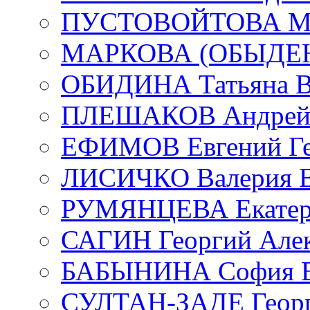
ПУСТОВОЙТОВА Мар
МАРКОВА (ОБЫДЕНК
ОБИДИНА Татьяна В
ПЛЕШАКОВ Андрей 
ЕФИМОВ Евгений Ге
ЛИСИЧКО Валерия В
РУМЯНЦЕВА Екатери
САГИН Георгий Алек
БАБЫНИНА София В
СУЛТАН-ЗАДЕ Георг