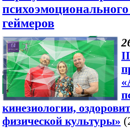
психоэмоционального 
геймеров
2
II
п
«
п
кинезиологии, оздорови
физической культуры»
(