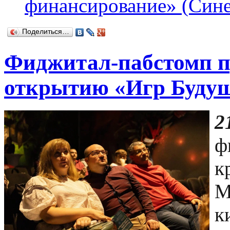
финансирование» (Синер
Поделиться…
Фиджитал-пабстомп п
открытию «Игр Будущ
2
ф
к
М
к