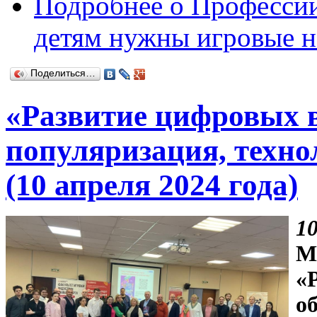
Подробнее
о Профессии
детям нужны игровые н
Поделиться…
«Развитие цифровых в
популяризация, техно
(10 апреля 2024 года)
1
М
«
о