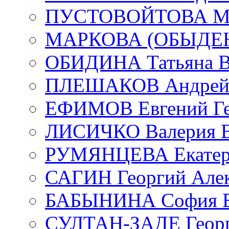
ПУСТОВОЙТОВА Мар
МАРКОВА (ОБЫДЕНК
ОБИДИНА Татьяна В
ПЛЕШАКОВ Андрей 
ЕФИМОВ Евгений Ге
ЛИСИЧКО Валерия В
РУМЯНЦЕВА Екатери
САГИН Георгий Алек
БАБЫНИНА София В
СУЛТАН-ЗАДЕ Георг