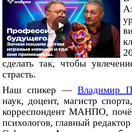
А
у
в
к
2
сделать так, чтобы увлечен
страсть.
Наш спикер —
Владимир П
наук, доцент, магистр спорта
корреспондент МАНПО, почё
психологов, главный редакто