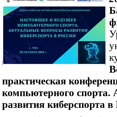
Б
ф
У
у
к
В
практическая конференц
компьютерного спорта.
развития киберспорта в 