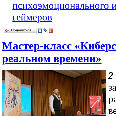
психоэмоционального и
геймеров
Поделиться…
Мастер-класс «Киберс
реальном времени»
2
з
р
в