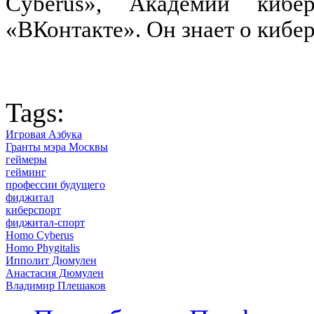
Cyberus», Академии кибе
«ВКонтакте». Он знает о кибе
Tags:
Игровая Азбука
Гранты мэра Москвы
геймеры
гейминг
профессии будущего
фиджитал
киберспорт
фиджитал-спорт
Homo Cyberus
Homo Phygitalis
Ипполит Дюмулен
Анастасия Дюмулен
Владимир Плешаков