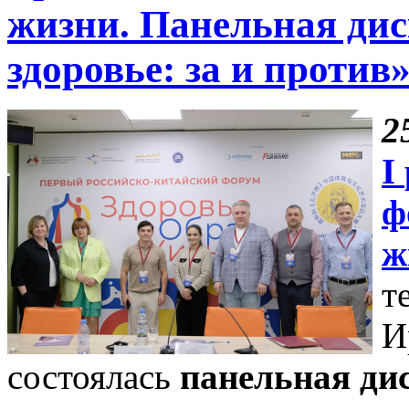
жизни. Панельная дис
здоровье: за и против
2
I
ф
ж
т
И
состоялась
панельная ди