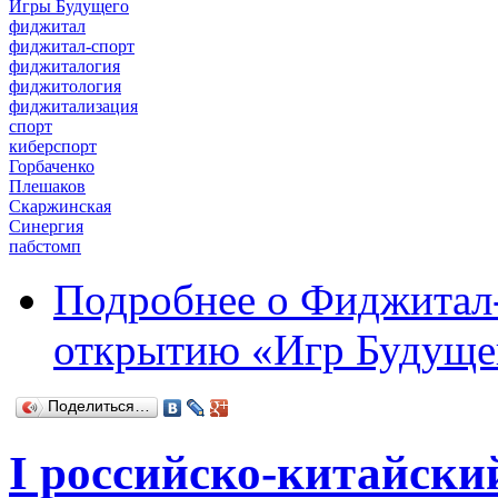
Игры Будущего
фиджитал
фиджитал-спорт
фиджиталогия
фиджитология
фиджитализация
спорт
киберспорт
Горбаченко
Плешаков
Скаржинская
Синергия
пабстомп
Подробнее
о Фиджитал-
открытию «Игр Будущег
Поделиться…
I российско-китайски