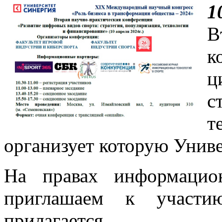
1
В
к
ц
с
т
организует которую Унив
На правах информацио
приглашаем к участи
прилагается.