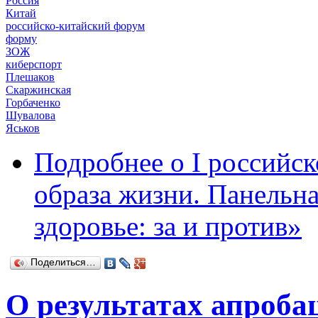
Россия
Китай
российско-китайский форум
форму
ЗОЖ
киберспорт
Плешаков
Скаржинская
Горбаченко
Шувалова
Яськов
Подробнее
о I российс
образа жизни. Панельн
здоровье: за и против»
Поделиться…
О результатах апроба