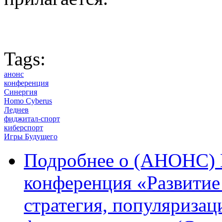
Tags:
анонс
конференция
Синергия
Homo Cyberus
Леднев
фиджитал-спорт
киберспорт
Игры Будущего
Подробнее
о (АНОНС) В
конференция «Развитие
стратегия, популяризац