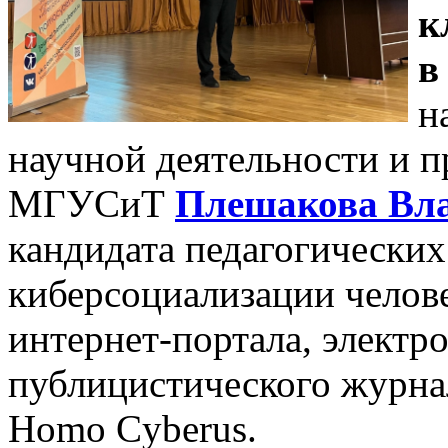
к
в
н
научной деятельности и 
МГУСиТ
Плешакова Вл
кандидата педагогических 
киберсоциализации челове
интернет-портала, электр
публицистического журна
Homo Cyberus.