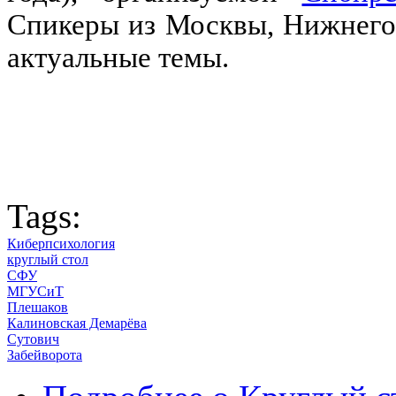
Спикеры из Москвы, Нижнего
актуальные темы.
Tags:
Киберпсихология
круглый стол
СФУ
МГУСиТ
Плешаков
Калиновская Демарёва
Сутович
Забейворота