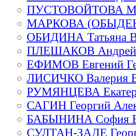
ПУСТОВОЙТОВА Мар
МАРКОВА (ОБЫДЕНК
ОБИДИНА Татьяна В
ПЛЕШАКОВ Андрей 
ЕФИМОВ Евгений Ге
ЛИСИЧКО Валерия В
РУМЯНЦЕВА Екатери
САГИН Георгий Алек
БАБЫНИНА София В
СУЛТАН-ЗАДЕ Георг