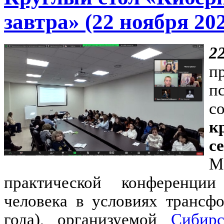
завтра» (22 ноября 202
2
п
п
с
к
с
М
практической конференции
человека в условиях трансф
года), организуемой
Сибирс