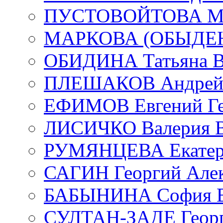
ПУСТОВОЙТОВА Мар
МАРКОВА (ОБЫДЕНК
ОБИДИНА Татьяна В
ПЛЕШАКОВ Андрей 
ЕФИМОВ Евгений Ге
ЛИСИЧКО Валерия В
РУМЯНЦЕВА Екатери
САГИН Георгий Алек
БАБЫНИНА София В
СУЛТАН-ЗАДЕ Георг