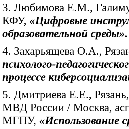
3. Любимова Е.М., Галиму
КФУ,
«Цифровые инстру
образовательной среды».
4. Захарьящева О.А., Ряза
психолого-педагогическо
процессе киберсоциализа
5. Дмитриева Е.Е., Рязан
МВД России / Москва, ас
МГПУ,
«Использование с