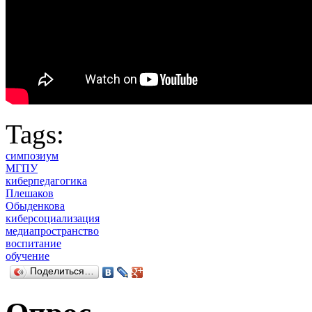
Tags:
симпозиум
МГПУ
киберпедагогика
Плешаков
Обыденкова
киберсоциализация
медиапространство
воспитание
обучение
Поделиться…