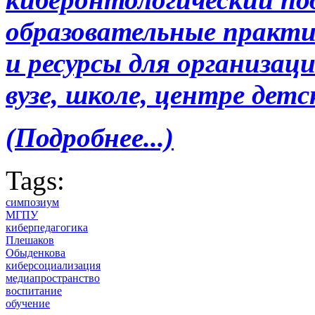
образовательные практ
и ресурсы для организац
вузе, школе, центре дет
(Подробнее...)
Tags:
симпозиум
МГПУ
киберпедагогика
Плешаков
Обыденкова
киберсоциализация
медиапространство
воспитание
обучение