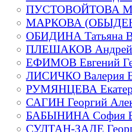
ПУСТОВОЙТОВА Мар
МАРКОВА (ОБЫДЕНК
ОБИДИНА Татьяна В
ПЛЕШАКОВ Андрей 
ЕФИМОВ Евгений Ге
ЛИСИЧКО Валерия В
РУМЯНЦЕВА Екатери
САГИН Георгий Алек
БАБЫНИНА София В
СУЛТАН-ЗАДЕ Георг