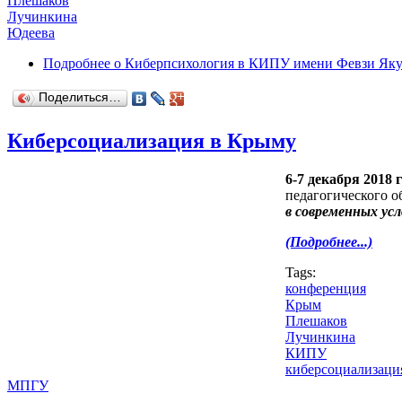
Плешаков
Лучинкина
Юдеева
Подробнее
о Киберпсихология в КИПУ имени Февзи Яку
Поделиться…
Киберсоциализация в Крыму
6-7 декабря 2018 
педагогического 
в современных ус
(Подробнее...)
Tags:
конференция
Крым
Плешаков
Лучинкина
КИПУ
киберсоциализаци
МПГУ