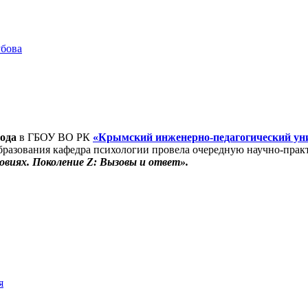
бова
года
в ГБОУ ВО РК
«Крымский инженерно-педагогический ун
образования кафедра психологии провела очередную научно-пр
ловиях. Поколение
Z
: Вызовы и ответ».
я