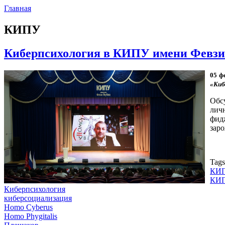
Главная
КИПУ
Киберпсихология в КИПУ имени Февзи
05 ф
«Киб
Обс
лич
фид
заро
Tag
КИП
КИ
Киберпсихология
киберсоциализация
Homo Cyberus
Homo Phygitalis