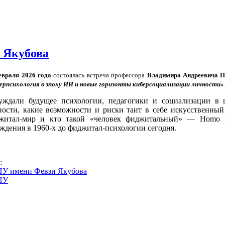
 Якубова
евраля 2026 года
состоялась встреча профессора
Владимира Андреевича 
ерпсихология в эпоху ИИ и новые горизонты киберсоциализации личности»
уждали будущее психологии, педагогики и социализации в 
ности, какие возможности и риски таит в себе искусственный
житал-мир и кто такой «человек фиджитальный» — Homo Ph
ждения в 1960-х до фиджитал-психологии сегодня.
s:
У имени Февзи Якубова
ПУ