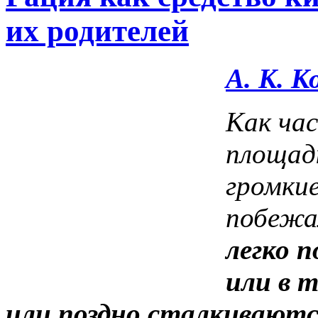
их родителей
А. К. 
Как час
площад
громкие
побежал
легко п
или в т
или поздно сталкивают