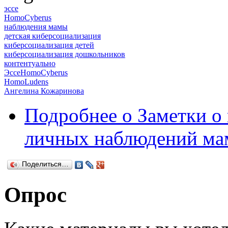
эссе
HomoCyberus
наблюдения мамы
детская киберсоциализация
киберсоциализация детей
киберсоциализация дошкольников
контентуально
ЭссеHomoCyberus
HomoLudens
Ангелина Кожаринова
Подробнее
о Заметки о 
личных наблюдений ма
Поделиться…
Опрос