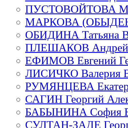
ПУСТОВОЙТОВА Мар
МАРКОВА (ОБЫДЕНК
ОБИДИНА Татьяна В
ПЛЕШАКОВ Андрей 
ЕФИМОВ Евгений Ге
ЛИСИЧКО Валерия В
РУМЯНЦЕВА Екатери
САГИН Георгий Алек
БАБЫНИНА София В
СУЛТАН-ЗАДЕ Георг