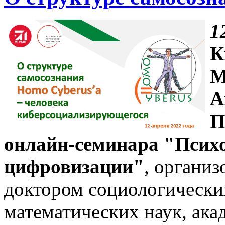
1
К
М
А
П
онлайн-семинара "Псих
цифровизации"
, органи
доктором социологических
математических наук, ак