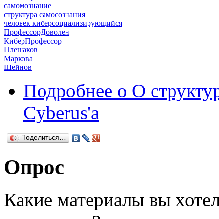
самомознание
структура самосознания
человек киберсоциализирующийся
ПрофессорДоволен
КиберПрофессор
Плешаков
Маркова
Шейнов
Подробнее
о О структу
Cyberus'a
Поделиться…
Опрос
Какие материалы вы хотел