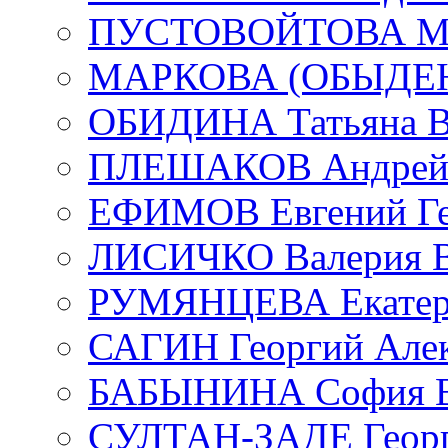
ПУСТОВОЙТОВА Мар
МАРКОВА (ОБЫДЕНК
ОБИДИНА Татьяна В
ПЛЕШАКОВ Андрей 
ЕФИМОВ Евгений Ге
ЛИСИЧКО Валерия В
РУМЯНЦЕВА Екатери
САГИН Георгий Алек
БАБЫНИНА София В
СУЛТАН-ЗАДЕ Георг