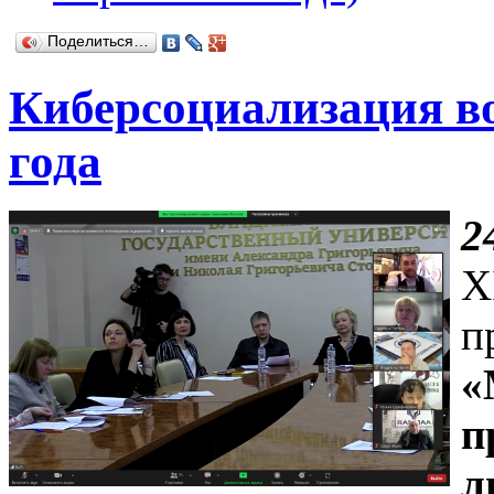
Поделиться…
Киберсоциализация во
года
2
X
п
«
п
л