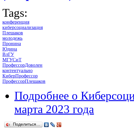
Tags:
конференция
киберсоциализация
Плешаков
молодежь
Пронина
Юдина
ВлГУ
МГУСиТ
ПрофессорДоволен
контентуально
КиберПрофессор
ПрофессорПлешаков
Подробнее
о Киберсоци
марта 2023 года
Поделиться…