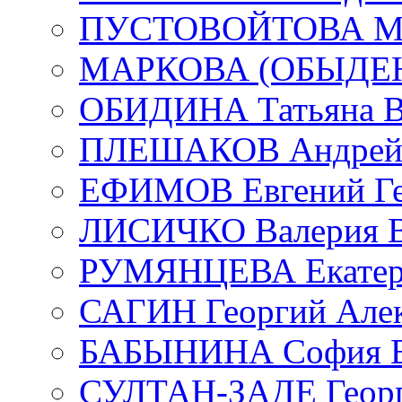
ПУСТОВОЙТОВА Мар
МАРКОВА (ОБЫДЕНК
ОБИДИНА Татьяна В
ПЛЕШАКОВ Андрей 
ЕФИМОВ Евгений Ге
ЛИСИЧКО Валерия В
РУМЯНЦЕВА Екатери
САГИН Георгий Алек
БАБЫНИНА София В
СУЛТАН-ЗАДЕ Георг