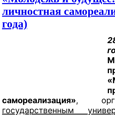
личностная самореали
года)
г
М
п
«
п
самореализация»
, орг
государственным универ