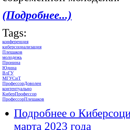
(Подробнее...)
Tags:
конференция
киберсоциализация
Плешаков
молодежь
Пронина
Юдина
ВлГУ
МГУСиТ
ПрофессорДоволен
контентуально
КиберПрофессор
ПрофессорПлешаков
Подробнее
о Киберсоци
марта 2023 года