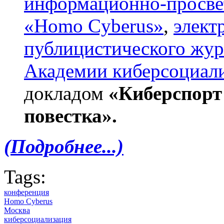
информационно-просвет
«Homo Cyberus»
,
элект
публицистического жу
Академии киберсоциал
докладом
«Киберспорт
повестка».
​(Подробнее...)
Tags:
конференция
Homo Cyberus
Москва
киберсоциализация