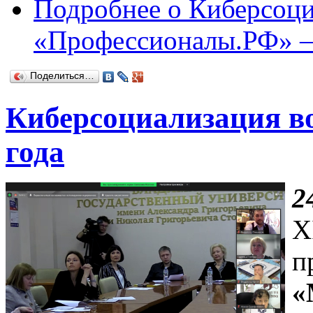
Подробнее
о Киберсоци
«Профессионалы.РФ» –
Поделиться…
Киберсоциализация во
года
2
X
п
«