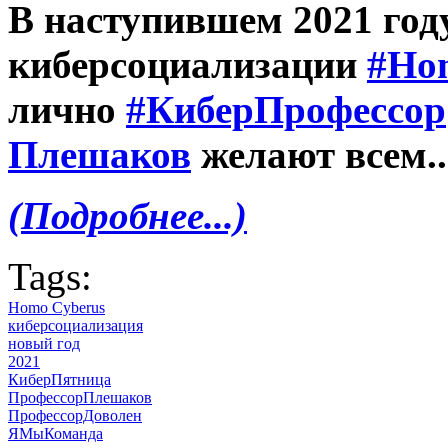
В наступившем 2021 го
киберсоциализации
#Ho
лично
#КиберПрофессор
Плешаков
желают всем..
(Подробнее...)
Tags:
Homo Cyberus
киберсоциализация
новый год
2021
КиберПятница
ПрофессорПлешаков
ПрофессорДоволен
ЯМыКоманда