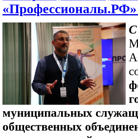
«Профессионалы.РФ» 
С
М
A
с
ф
г
муниципальных служащи
общественных объединен