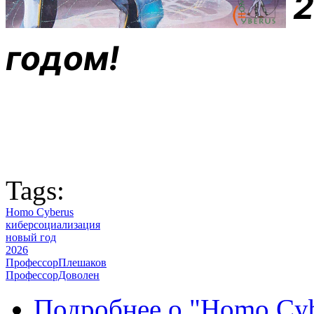
годом!
Tags:
Homo Cyberus
киберсоциализация
новый год
2026
ПрофессорПлешаков
ПрофессорДоволен
Подробнее
о "Homo Cyb