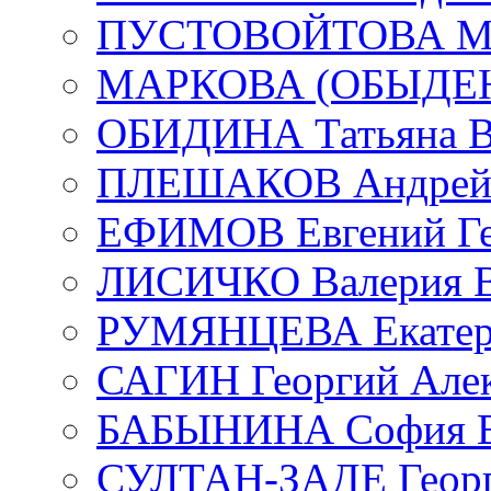
ПУСТОВОЙТОВА Мар
МАРКОВА (ОБЫДЕНК
ОБИДИНА Татьяна В
ПЛЕШАКОВ Андрей 
ЕФИМОВ Евгений Ге
ЛИСИЧКО Валерия В
РУМЯНЦЕВА Екатери
САГИН Георгий Алек
БАБЫНИНА София В
СУЛТАН-ЗАДЕ Георг