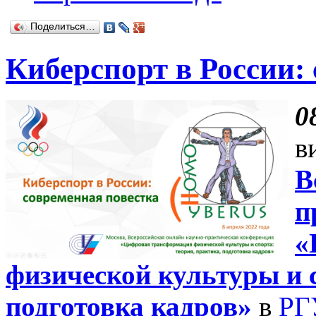
Поделиться…
Киберспорт в России:
0
в
В
п
«
физической культуры и с
подготовка кадров»
в
РГ