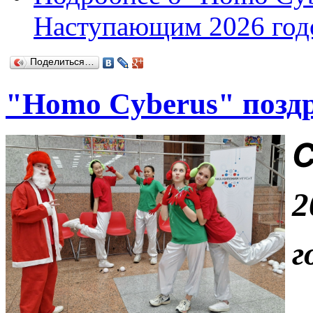
Наступающим 2026 год
Поделиться…
"Homo Cyberus" поздр
С
2
г