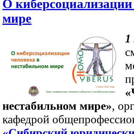
О киберсоциализации 
мире
1
с
м
п
«
нестабильном мире»
, ор
кафедрой общепрофессио
«Сибирский юридически