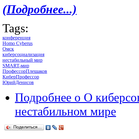
(Подробнее...)
Tags:
конференция
Homo Cyberus
Омск
киберсоциализация
нестабильный мир
SMART-мир
ПрофессорПлешаков
КиберПрофессор
ЮрийДенисов
Подробнее
о О киберсо
нестабильном мире
Поделиться…