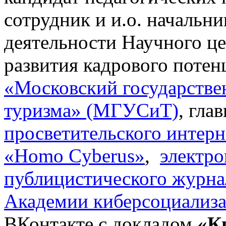
сотрудник и и.о. начальн
деятельности Научного це
развития кадрового поте
«Московский государстве
туризма» (МГУСиТ)
, гла
просветительского интерн
«Homo Cyberus»
,
электро
публицистического журна
Академии киберсоциализ
ВКонтакте с докладом
«К