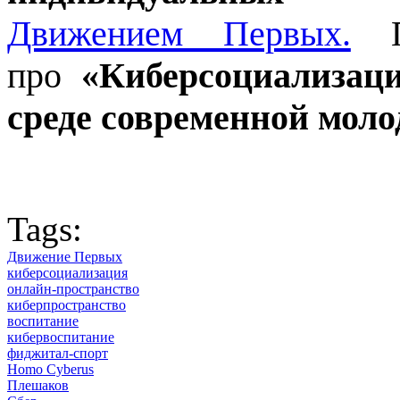
Движением Первых.
про
«Киберсоциализац
среде современной моло
Tags:
Движение Первых
киберсоциализация
онлайн-пространство
киберпространство
воспитание
кибервоспитание
фиджитал-спорт
Homo Cyberus
Плешаков