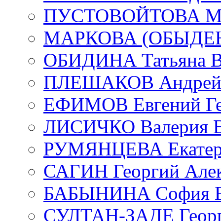
ПУСТОВОЙТОВА Мар
МАРКОВА (ОБЫДЕНК
ОБИДИНА Татьяна В
ПЛЕШАКОВ Андрей 
ЕФИМОВ Евгений Ге
ЛИСИЧКО Валерия В
РУМЯНЦЕВА Екатери
САГИН Георгий Алек
БАБЫНИНА София В
СУЛТАН-ЗАДЕ Георг