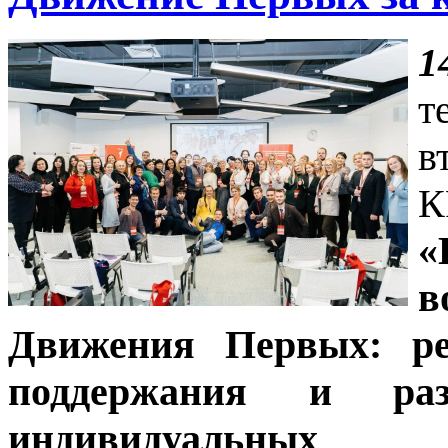
1
т
в
«
в
Движения Первых: ре
поддержания и ра
индивидуальных ц