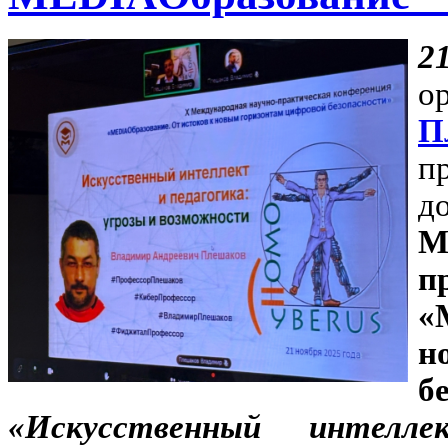
2
о
П
п
д
М
п
«
н
б
«Искусственный интелл