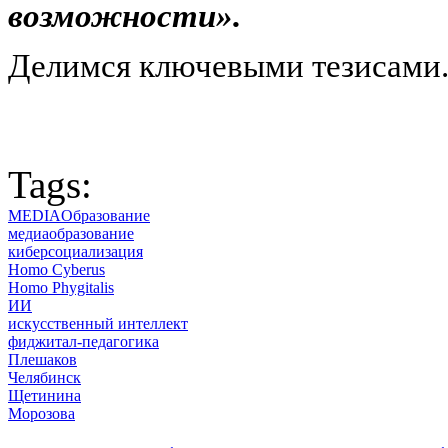
возможности».
Делимся ключевыми тезисами
Tags:
MEDIAОбразование
медиаобразование
киберсоциализация
Homo Cyberus
Homo Phygitalis
ИИ
искусственный интеллект
фиджитал-педагогика
Плешаков
Челябинск
Щетинина
Морозова