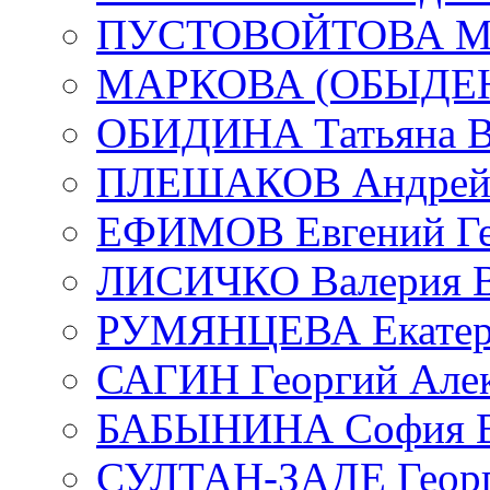
ПУСТОВОЙТОВА Мар
МАРКОВА (ОБЫДЕНК
ОБИДИНА Татьяна В
ПЛЕШАКОВ Андрей 
ЕФИМОВ Евгений Ге
ЛИСИЧКО Валерия В
РУМЯНЦЕВА Екатери
САГИН Георгий Алек
БАБЫНИНА София В
СУЛТАН-ЗАДЕ Георг