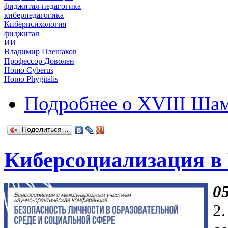
фиджитал-педагогика
киберпедагогика
Киберпсихология
фиджитал
ИИ
Владимир Плешаков
Профессор Доволен
Homo Cyberus
Homo Phygitalis
Подробнее
о XVIII Шам
Поделиться…
Киберсоциализация в
0
2