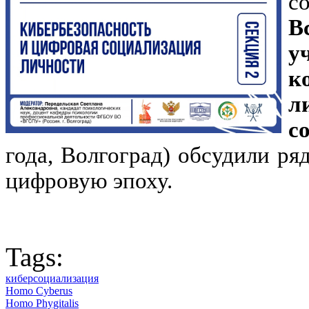
с
В
у
к
л
с
года, Волгоград) обсудили ря
цифровую эпоху.
Tags:
киберсоциализация
Homo Cyberus
Homo Phygitalis