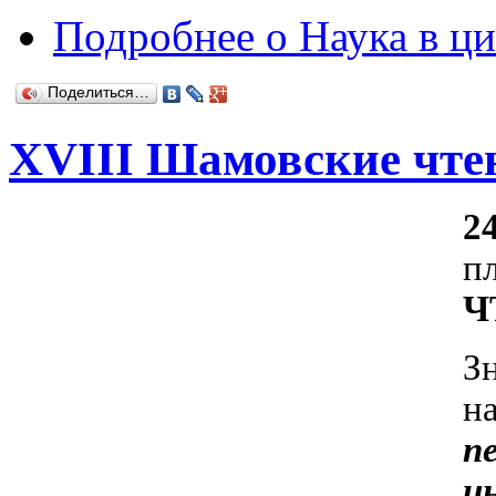
Подробнее
о Наука в ц
Поделиться…
XVIII Шамовские чтен
2
п
Ч
З
н
п
и