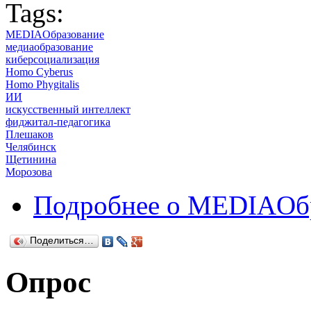
Tags:
MEDIAОбразование
медиаобразование
киберсоциализация
Homo Cyberus
Homo Phygitalis
ИИ
искусственный интеллект
фиджитал-педагогика
Плешаков
Челябинск
Щетинина
Морозова
Подробнее
о MEDIAОбр
Поделиться…
Опрос