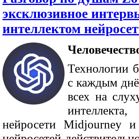
эксклюзивное интерв
интеллектом нейросе
Человечество
Технологии 
с каждым днё
всех на слух
интеллект
нейросети Midjourney 
нейросетей действительн