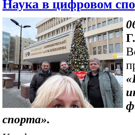
Наука в цифровом спо
0
Г
В
п
«
и
ф
спорта».