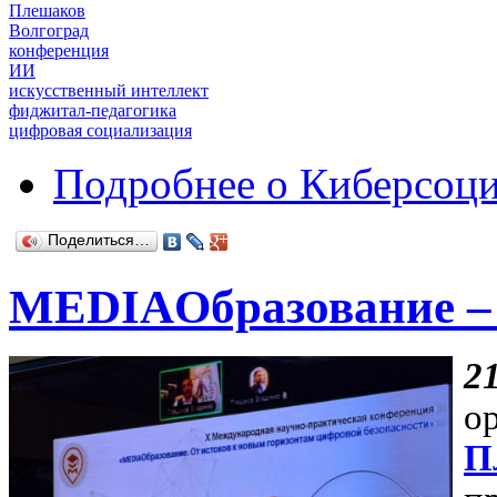
Плешаков
Волгоград
конференция
ИИ
искусственный интеллект
фиджитал-педагогика
цифровая социализация
Подробнее
о Киберсоци
Поделиться…
MEDIAОбразование –
2
о
П