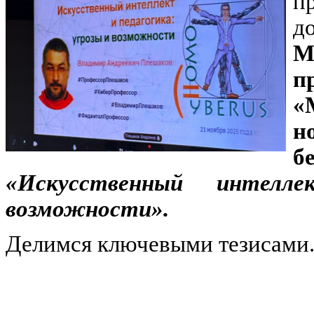
п
д
М
п
«
н
б
«Искусственный интелл
возможности».
Делимся ключевыми тезисами