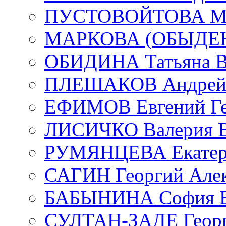
ПУСТОВОЙТОВА Мар
МАРКОВА (ОБЫДЕНК
ОБИДИНА Татьяна В
ПЛЕШАКОВ Андрей 
ЕФИМОВ Евгений Ге
ЛИСИЧКО Валерия В
РУМЯНЦЕВА Екатери
САГИН Георгий Алек
БАБЫНИНА София В
СУЛТАН-ЗАДЕ Георг