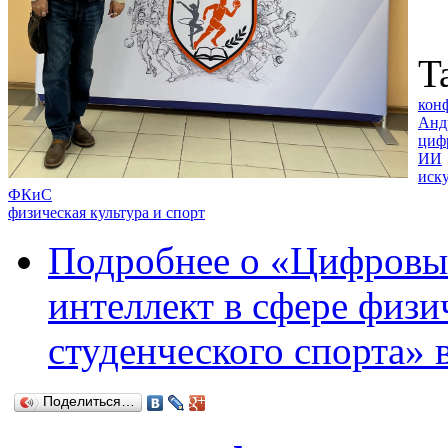
T
кон
Анд
циф
ИИ
иск
ФКиС
физическая культура и спорт
Подробнее
о «Цифровые
интеллект в сфере физи
студенческого спорта»
Поделиться…