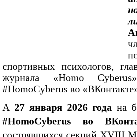
н
л
А
ч
п
спортивных психологов, гла
журнала «Homo Cyberus»
#HomoCyberus во «ВКонтакте»
А
27 января 2026 года
на 
#HomoCyberus во ВКонта
состоявшихся секций XVIII 