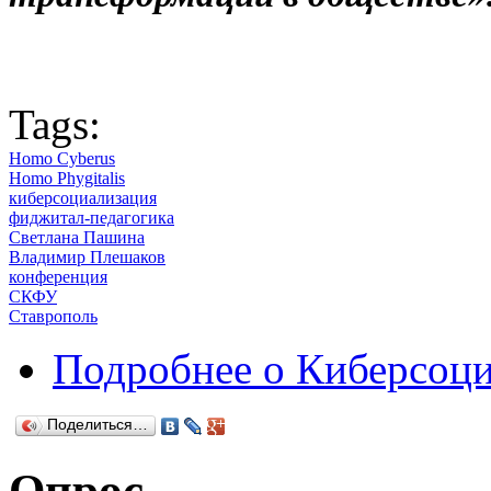
Tags:
Homo Cyberus
Homo Phygitalis
киберсоциализация
фиджитал-педагогика
Светлана Пашина
Владимир Плешаков
конференция
СКФУ
Ставрополь
Подробнее
о Киберсоци
Поделиться…
Опрос