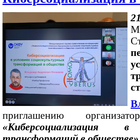
2
М
п
у
т
с
В
приглашению организа
«Киберсоциализация в
трансформаций в обществе»