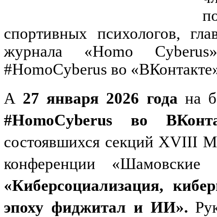
п
спортивных психологов, гла
журнала «Homo Cyberus»
#HomoCyberus во «ВКонтакте»
А
27 января 2026 года
на 
#HomoCyberus во ВКонта
состоявшихся секций XVIII 
конференции «Шамовские
«Киберсоциализация, кибер
эпоху фиджитал и ИИ».
Ру