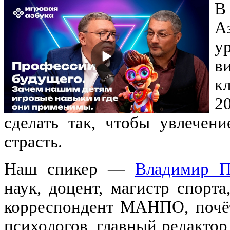
В
А
у
в
к
2
сделать так, чтобы увлечен
страсть.
Наш спикер —
Владимир П
наук, доцент, магистр спорта
корреспондент МАНПО, почё
психологов, главный редакто