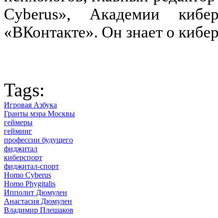
Cyberus», Академии кибе
«ВКонтакте». Он знает о кибе
Tags:
Игровая Азбука
Гранты мэра Москвы
геймеры
гейминг
профессии будущего
фиджитал
киберспорт
фиджитал-спорт
Homo Cyberus
Homo Phygitalis
Ипполит Дюмулен
Анастасия Дюмулен
Владимир Плешаков