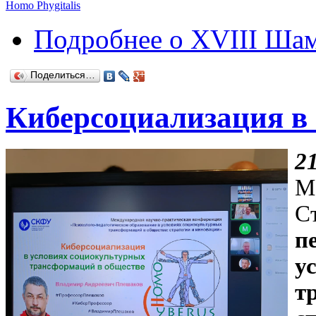
Homo Phygitalis
Подробнее
о XVIII Шам
Поделиться…
Киберсоциализация в
2
М
п
у
т