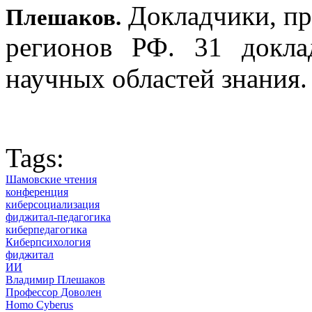
Докладчики, пр
Плешаков.
регионов РФ. 31 докла
научных областей знания.
Tags:
Шамовские чтения
конференция
киберсоциализация
фиджитал-педагогика
киберпедагогика
Киберпсихология
фиджитал
ИИ
Владимир Плешаков
Профессор Доволен
Homo Cyberus