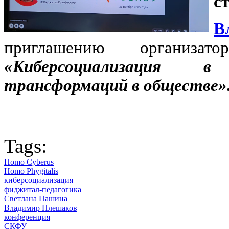
с
В
приглашению организа
«Киберсоциализация в
трансформаций в обществе»
Tags:
Homo Cyberus
Homo Phygitalis
киберсоциализация
фиджитал-педагогика
Светлана Пашина
Владимир Плешаков
конференция
СКФУ