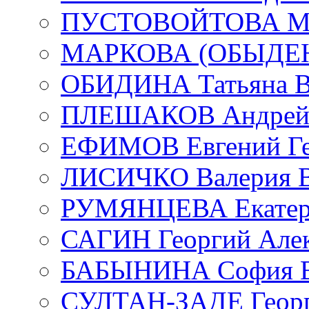
ПУСТОВОЙТОВА Мар
МАРКОВА (ОБЫДЕНК
ОБИДИНА Татьяна В
ПЛЕШАКОВ Андрей 
ЕФИМОВ Евгений Ге
ЛИСИЧКО Валерия В
РУМЯНЦЕВА Екатери
САГИН Георгий Алек
БАБЫНИНА София В
СУЛТАН-ЗАДЕ Георг