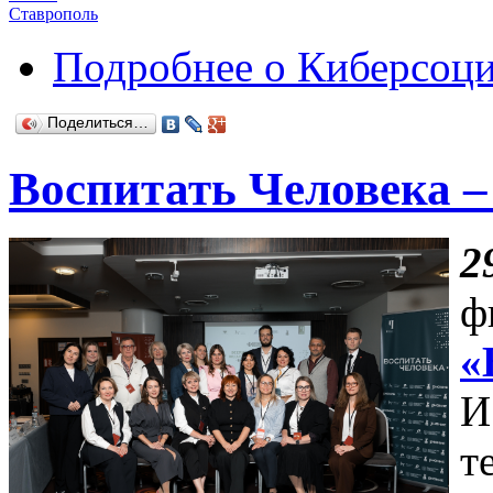
Ставрополь
Подробнее
о Киберсоци
Поделиться…
Воспитать Человека –
2
ф
«
И
т