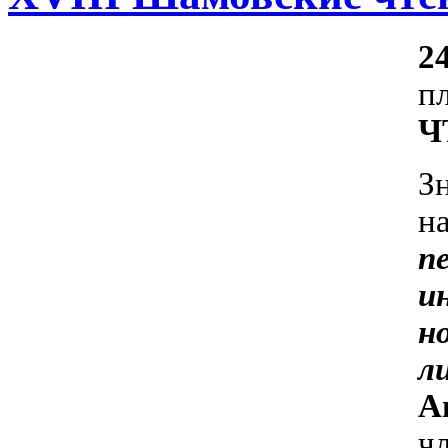
2
п
Ч
З
н
п
и
н
л
А
ч